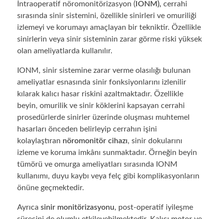
İntraoperatif nöromonitörizasyon (
IONM),
cerrahi
sırasında sinir sistemini, özellikle sinirleri ve omuriliği
izlemeyi ve korumayı amaçlayan bir tekniktir. Özellikle
sinirlerin veya sinir sisteminin zarar görme riski yüksek
olan ameliyatlarda kullanılır.
IONM, sinir sistemine zarar verme olasılığı bulunan
ameliyatlar esnasında sinir fonksiyonlarını izlenilir
kılarak kalıcı hasar riskini azaltmaktadır. Özellikle
beyin, omurilik ve sinir köklerini kapsayan cerrahi
prosedürlerde sinirler üzerinde oluşması muhtemel
hasarları önceden belirleyip cerrahın işini
kolaylaştıran
nöromonitör cihazı
, sinir dokularını
izleme ve koruma imkânı sunmaktadır. Örneğin beyin
tümörü ve omurga ameliyatları sırasında IONM
kullanımı, duyu kaybı veya felç gibi komplikasyonların
önüne geçmektedir.
Ayrıca
sinir monitörizasyonu
, post-operatif iyileşme
sürecini de olumlu etkileyebilmektedir. Kalıcı motor ve