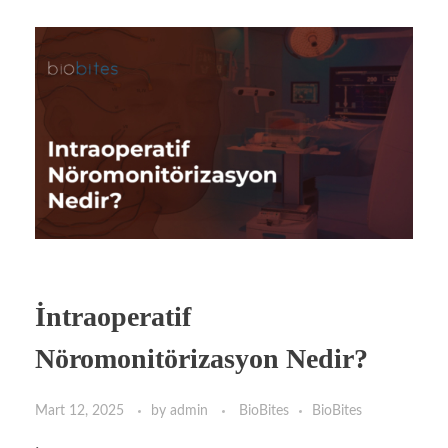
İntraoperatif
Nöromonitörizasyon Nedir?
Mart 12, 2025
by
admin
BioBites
BioBites