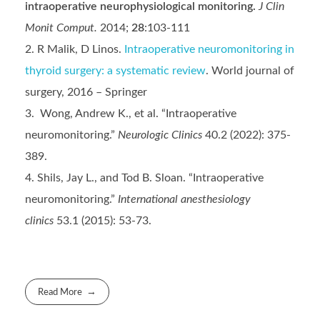
intraoperative neurophysiological monitoring.
J Clin
Monit Comput.
2014;
28
:103-111
R Malik, D Linos.
Intraoperative neuromonitoring in
thyroid surgery: a systematic review
. World journal of
surgery, 2016 – Springer
Wong, Andrew K., et al. “Intraoperative
neuromonitoring.”
Neurologic Clinics
40.2 (2022): 375-
389.
Shils, Jay L., and Tod B. Sloan. “Intraoperative
neuromonitoring.”
International anesthesiology
clinics
53.1 (2015): 53-73.
Read More