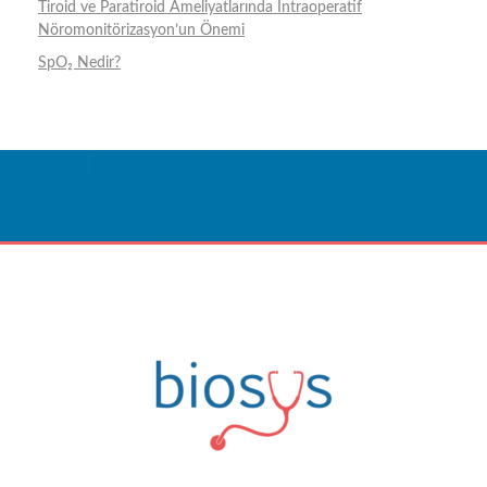
Tiroid ve Paratiroid Ameliyatlarında İntraoperatif
Nöromonitörizasyon’un Önemi
SpO₂ Nedir?
Sağlık İçin Nefes,
Nefes İçin Teknoloji
İLETIŞIME GEÇIN
Biosys
Innovative Medical Technologies