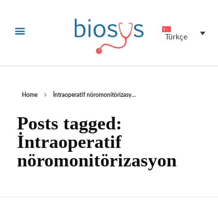
Teknik Servis
Yatırımcı İlişkileri
Türkçe
Home
İntraoperatif nöromonitörizasy...
Posts tagged:
İntraoperatif
nöromonitörizasyon