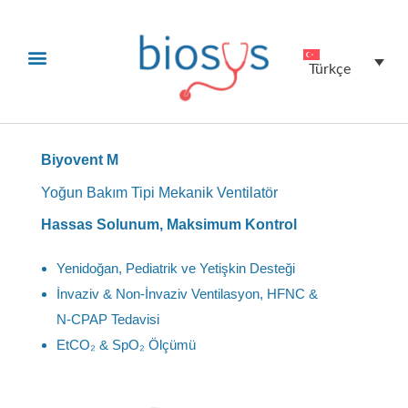
Teknik Servis
Yatırımcı İlişkileri
Türkçe
Biyovent M
Yoğun Bakım Tipi Mekanik Ventilatör
Hassas Solunum, Maksimum Kontrol
Yenidoğan, Pediatrik ve Yetişkin Desteği
İnvaziv & Non‑İnvaziv Ventilasyon, HFNC &
N‑CPAP Tedavisi
EtCO₂ & SpO₂ Ölçümü