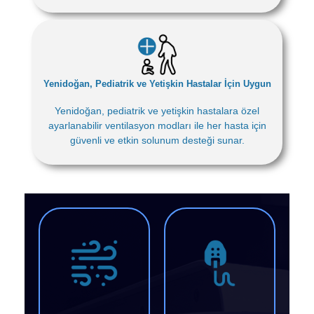
Yenidoğan, Pediatrik ve Yetişkin Hastalar İçin Uygun
Yenidoğan, pediatrik ve yetişkin hastalara özel
ayarlanabilir ventilasyon modları ile her hasta için
güvenli ve etkin solunum desteği sunar.