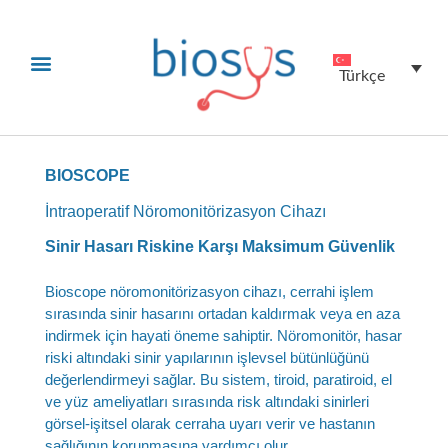
Teknik Servis
Yatırımcı İlişkileri
Türkçe
BIOSCOPE
İntraoperatif Nöromonitörizasyon Cihazı
Sinir Hasarı Riskine Karşı Maksimum Güvenlik
Bioscope nöromonitörizasyon cihazı, cerrahi işlem
sırasında sinir hasarını ortadan kaldırmak veya en aza
indirmek için hayati öneme sahiptir. Nöromonitör, hasar
riski altındaki sinir yapılarının işlevsel bütünlüğünü
değerlendirmeyi sağlar. Bu sistem, tiroid, paratiroid, el
ve yüz ameliyatları sırasında risk altındaki sinirleri
görsel-işitsel olarak cerraha uyarı verir ve hastanın
sağlığının korunmasına yardımcı olur.